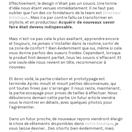
Effectivement, le design n’était pas un soucis. Une tonne
d’idée nous étant venues immédiatement. Il ne faut pas
oublier que l’un des co-fondateurs de la team est
Directeur
Artistique
… Mais il a par contre fallu se transformer en
styliste, et en producteur.
Acquérir de nouveaux savoir
faire était devenu indispensable.
Mais n’est-ce pas cela le plus exaltant, apprendre encore
et toujours, ne jamais s’installer dans la routine, sortir de
sa zone de confort ? Bien évidemment que oui, même si cela
vous donne parfois des sueurs froides. Cependant, lorsque
le produit finit devient parfait, tous les soucis s’effacent. Et
une seule idée nous revient en tête, recommencer à
nouveau.
Et donc voilà, la partie création et prototypage est
terminée. Après moult et moult petites déconvenues, qui
ont toutes finies par s’arranger. Il nous reste, maintenant,
la partie essayage pour prises de tailles à effectuer. Nous
débuterons demain cette partie. Un futur article viendra
vous le montrer en détails, avec quelques photos pour
l’agrémenter.
Dans un futur proche, de nouveaux rayons viendront élargir
le choix de vêtements disponibles dans
notre boutique
, je
vous laisse deviner… Des shorts bien évidemment, mais