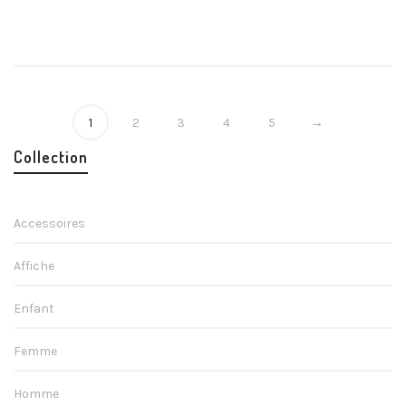
23,90
€
1
2
3
4
5
→
Collection
Accessoires
Affiche
Enfant
Femme
Homme