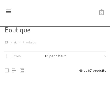
0
Boutique
2th-ink
>
Produits
Filtres
1-16 de 67 produits