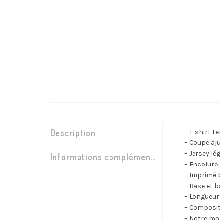
Description
– T-shirt t
– Coupe aj
– Jersey lé
Informations complémentaires
– Encolure 
– Imprimé b
– Base et 
– Longueur 
– Composit
– Notre mod