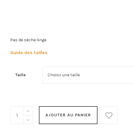
Pas de sèche-linge
Guide des tailles
Taille
T-
shirt
AJOUTER AU PANIER
blanc
Fort
comme
un