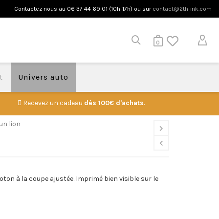
Contactez nous au 06 37 44 69 01 (10h-17h) ou sur
contact@2th-ink.com
0
t
Univers auto
Recevez un cadeau
dès 100€ d'achats
.
un lion
ton à la coupe ajustée. Imprimé bien visible sur le