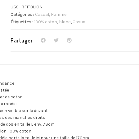
lion
UGS :
RFITBLION
quantité
Catégories :
Casual
,
Homme
Étiquettes :
100% coton
,
blanc
,
Casual
Partager
endance
ustée
ger de coton
arrondie
ien visible sur le devant
bas des manches droits
de dos en taille L env. 73cm
ion: 100% coton
èle porte la taille M pour une taille de 170cm