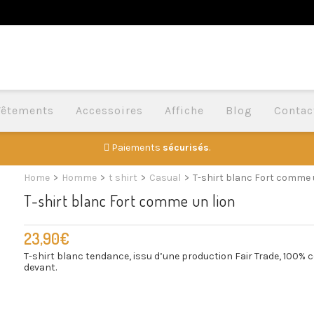
Vêtements
Accessoires
Affiche
Blog
Contac
Paiements
sécurisés
.
Home
>
Homme
>
t shirt
>
Casual
>
T-shirt blanc Fort comme 
T-shirt blanc Fort comme un lion
23,90
€
T-shirt blanc tendance, issu d’une production Fair Trade, 100% co
devant.