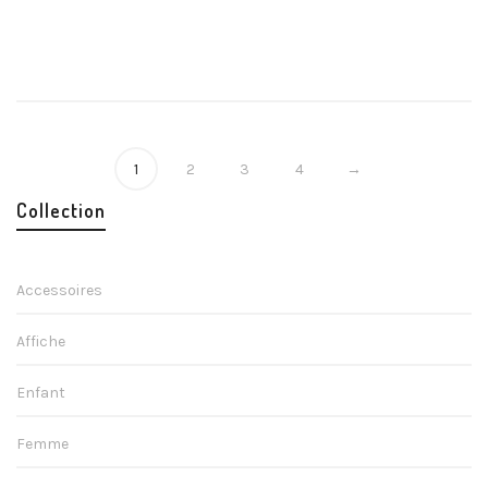
23,90
€
1
2
3
4
→
Collection
Accessoires
Affiche
Enfant
Femme