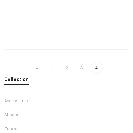
Veste Rouge et grise à capuche – MMA brodé
Homme
sportwear
42,00
€
←
1
2
3
4
Collection
Accessoires
Affiche
Enfant