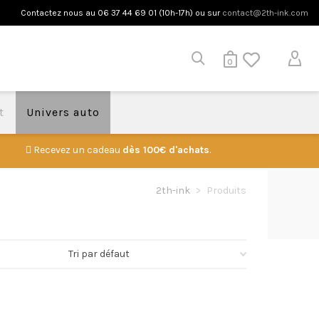
Contactez nous au 06 37 44 69 01 (10h-17h) ou sur
contact@2th-ink.com
0
t
Univers auto
Recevez un cadeau
dès 100€ d'achats
.
2th-ink
>
Produits