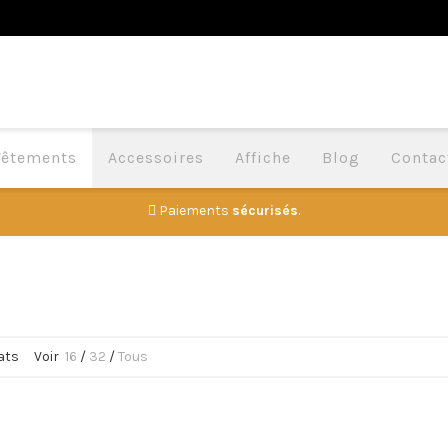
Vêtements
Accessoires
Affiche
Blog
Contac
Paiements
sécurisés
.
ats
Voir
16
/
32
/
Tous