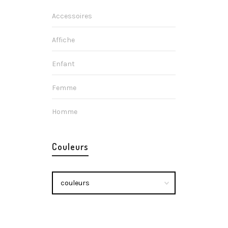
Accessoires
Affiche
Enfant
Femme
Affiche 
Homme
18x24cm 
Affiche
17,90
€
Couleurs