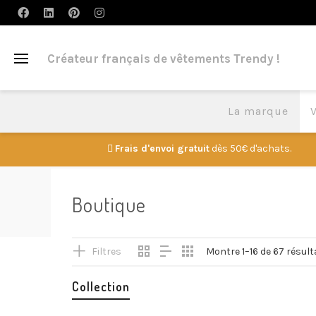
Créateur français de vêtements Trendy !
La marque
Frais d'envoi gratuit
dès 50€ d'achats.
Boutique
Filtres
Montre 1–16 de 67 résult
Collection