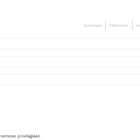
La marque
Vêtements
A
remises privilégiées.