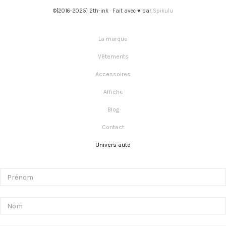
©[2016-2025] 2th-ink · Fait avec ♥ par
Spikulu
La marque
Vêtements
Accessoires
Affiche
Blog
Contact
Univers auto