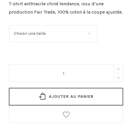
T-shirt anthracite chiné tendance, issu d’une
production Fair Trade, 100% coton à la coupe ajustée.
Base
T-
shirt
Anthracite
chiné
quantité
AJOUTER AU PANIER