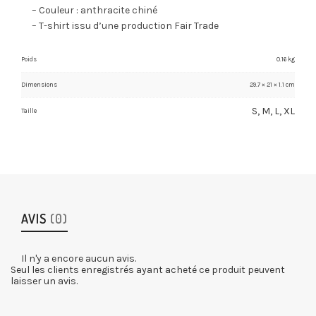
– Couleur : anthracite chiné
– T-shirt issu d’une production Fair Trade
Poids
0.16 kg
Dimensions
29.7 × 21 × 1.1 cm
S, M, L, XL
Taille
AVIS
(0)
Il n'y a encore aucun avis.
Seul les clients enregistrés ayant acheté ce produit peuvent
laisser un avis.