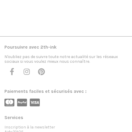
La Voie du samouraï
Homme
,
t shirt
,
Casual
23,90
€
Poursuivre avec 2th-ink
N'oubliez pas de suivre toute notre actualité sur les réseaux
sociaux si vous voulez mieux nous connaître.
Paiements faciles et sécurisés avec :
Services
Inscription à la newsletter
Aide/FAQS