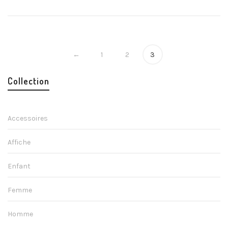
←
1
2
3
Collection
Accessoires
Affiche
Enfant
Femme
Homme