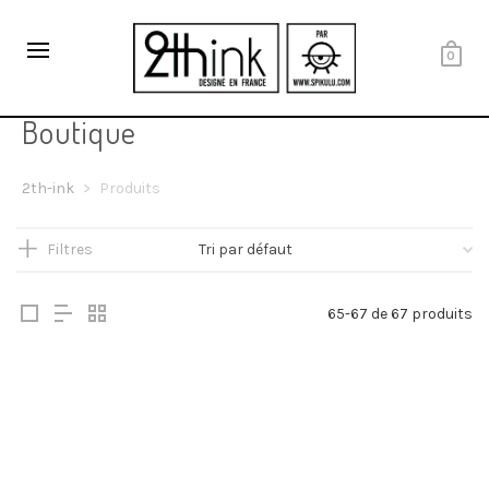
0
Boutique
2th-ink
>
Produits
Filtres
65-67 de 67 produits